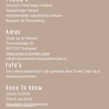
Deutsch: Ferienhaus Holland
Natuurhuisje Veluwe
Kindvriendelijk vakantiehuis Veluwe
Bospark de Vossenberg
Adres
Vosje op de Veluwe
Groenelaantje 25
8072 DC Nunspeet
Open route in Google maps
info@vakantiehuisvosjeopdelveuwe.nl
Foto's
Een select aantal foto's zijn gemaakt door Sunny Side Up &
Guesthousestories
Good to know
Check-in:15:00
Check-out:10:00
Huisdieren niet toegestaan
Parkvoorwaarden