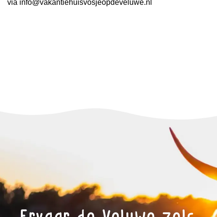
via info@vakantiehuisvosjeopdeveluwe.nl